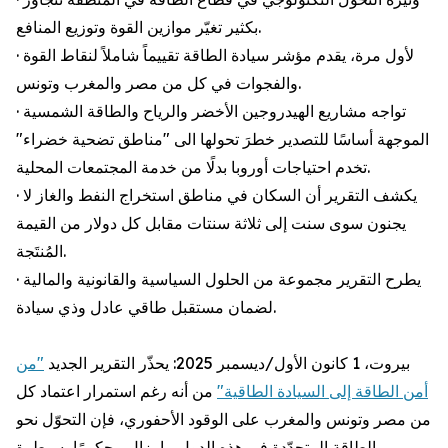
بكثير تغيّر موازين القوة وتوزيع المنافع.
· لأول مرة، يقدم مؤشر سيادة الطاقة تقييماً شاملاً لنقاط القوة
والفجوات في كل من مصر والمغرب وتونس.
· تواجه مشاريع الهيدروجين الأخضر والرياح والطاقة الشمسية
الموجهة أساسًا للتصدير خطرَ تحولها الى "مناطق تضحية خضراء"
تخدم احتياجات أوروبا بدلًا من خدمة المجتمعات المحلية.
· يكشف التقرير أن السكان في مناطق استخراج النفط والغاز لا
يجنون سوى سنت إلى ثلاثة سنتات مقابل كل دولار من القيمة
المُنتَجة.
· يطرح التقرير مجموعة من الحلول السياسية والقانونية والمالية
لضمان مستقبل طاقي عادل وذي سيادة.
بيروت، 1 كانون الأول/ديسمبر 2025: يحذّر التقرير الجديد
"من
أمن الطاقة إلى السيادة الطاقية"
من أنه رغم استمرار اعتماد كل
من مصر وتونس والمغرب على الوقود الأحفوري، فإن التحوّل نحو
الطاقة المتجدّدة في هذه الدول ما يزال محكومًا بسيطرة