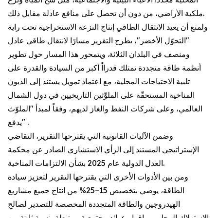
ملكية الأراضي، من دون أن تحصل على منافع عادلة مقابل ذلك.
ولمنع أن يعيد الانتقال الطاقي إنتاج النزعة الاستخراجية تحت راية
"التحوّل الأخضر"، يطرح التقرير مسارًا لانتقال طاقي عادل
ومنصف في البلدان الثلاثة. ويتمحور هذا المسار حول تطوير
أنظمة طاقة متجددة تمتلك قدرااً أكبر من السيادة والقدرة على
تلبية الاحتياجات المحلية، مع اعتماد تمويل يستند إلى الديون
المناخية المستحقّة على الملوِّثين التاريخيين في دول الشمال
العالمي، وعلى شركات النفط والغاز لديهم، وفقاً لمبدأ "الملوّث
يدفع" .
وضمن الآليات القانونية التي يقترحها التقرير، التقاضي
الإستراتيجي المستند إلى الرأي الاستشاري الصادر عن محكمة
العدل الدولية عام 2025 بشأن الالتزامات المناخية.
ومن بين الأدوات الأخرى التي يقترحها التقرير لتعزيز سيادة
الطاقة، يوصي بتخصيص 15–25% من انتاج جميع مشاريع
الهيدروجين والطاقة المتجددة المخصصة للتصدير لصالح
الاستهلاك المحلي، وبإقرار عوائد مجتمعية مرتبطة بنسبة ثابتة من