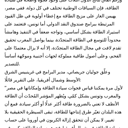
الطاقة، فإن السياقات الوطنية تختلف في كل دولة. ففي مصر،
يهيمن الغاز على مزيج الطاقة مع إعطاء أولوية في ظل القيود
المرتبطة ببرامج صندوق النقد الدولي. أما تونس، فتعتمد على
استيراد الطاقة بشكل أساسي، وتواجه ضعفاً في التنفيذ وهامشاً
محدوداً للتوسع في الطاقة المتجدّدة. بينما يواصل المغرب تحقيق
تقدم لافت في مجال الطاقة المتجدّدة، إلا أنه لا يزال معتمدًا على
الفحم، وعلى أصول طاقية مملوكة لجهات أجنبية وموجّهة أساساً
للتصدير.
وعلّق جوليان جريصاتي، مدير البرامج في غرينبيس الشرق
الأوسط وشمال أفريقيا، على التقرير قائلًا:
"لأول مرة يمكننا قياس فجوات سيادة الطاقة وإمكاناتها في مصر
والمغرب وتونس بشكل كمّي. ويُظهر المؤشر المُحدّث أن الطاقة
الأنظف لا تعني بالضرورة طاقة أكثر عدلًا أو أكثر سيادة. فمع أن
هذه البلدان تغيّر طرق إنتاجها للطاقة، تبقى السيطرة الحقيقية بلا
تغيير. لا يمكن أن تتحقق إزالة الكربون في أوروبا على حساب
سيادة الطاقة في شمال أفريقيا. فجوهر سيادة الطاقة يكمن في