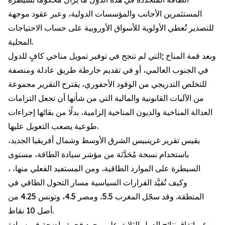
المستثمرين الأجانب والمؤسسات الدولية، وعبر عقود موجهة
للتصدير تُعطي الأولوية للأسواق الأوروبية على حساب الاحتياجات
المحلية.
وبعد قمة المناخ ;التي لم تنجح في توفير تمويل مناخي كافٍ للدول
في الجنوب العالمي، أو في تقديم خارطة طريق عادلة ومنصفة
للتخلص التدريجي من الوقود الأحفوري، يقترح التقرير مجموعة
من الآليات القانونية والمالية التي من شأنها أن تجعل التزامات
العدالة المناخية والديون المناخية إلزامية، بدلًا من بقائها إجراءات
طوعية يصعب التعويل عليها.
يقيس تقرير غرينبيس الشرق الأوسط وشمال أفريقيا الجديد،
باستخدام نسخة مُحَدَّثة من مؤشر سيادة الطاقة، مستوى
السيطرة على الموارد الطاقية، ومن المستفيد الفعلي منها، ،
وكيف تُقيَّد القرارات السياسية مسار التحول الطاقي في
المنطقة. وقد سجّل المغرب 5.5، ومصر 4.5، وتونس 4.25 من
أصل 10 نقاط.
ورغم اتفاق نتائج الدول الثلاث على وجود فجوة واضحة في سيادة