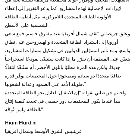
الإيرادات الإجمالية لهذه المشاريع. كما يدعو التقرير إلى إعطاء
الأولوية للطاقة المتجددة اللامركزية، مثل أنظمة الطاقة
الشمسية على الأسطح.
وعلق جريصاتي:"تقف شمال أفريقيا عند مفترق حاسم. فمع سعي
أوروبا إلى استيراد الطاقة المتجددة والهيدروجين على نطاق
واسع، ومع تأثير المموّلين الدوليين في تشكيل مسارات المشاريع،
يتعيّن على المنطقة أن تقرّر ما إذا كانت ستتبنّى نموذجًا استخراجياً
جديدًا، ولكن هذه المرة مطليًا باللون الأخضر، أم ستُنفّذ انتقالًا
طاقيًا متجددًا ذو سيادة ومتمحورًا حول المجتمعات يوفّر قدرة
طويلة الأمد على الصمود وعدالة لشعوبها."
واختتم جريصاتي بقوله: "إن الانتقال العادل نحو الطاقة المتجددة
يبدأ عندما يكون للمجتمعات دور حقيقي في تحديد كيفية إنتاج
الطاقة ولمن تُوجَّه."
Hiam Mardini
غرينبيس الشرق الأوسط وشمال أفريقيا